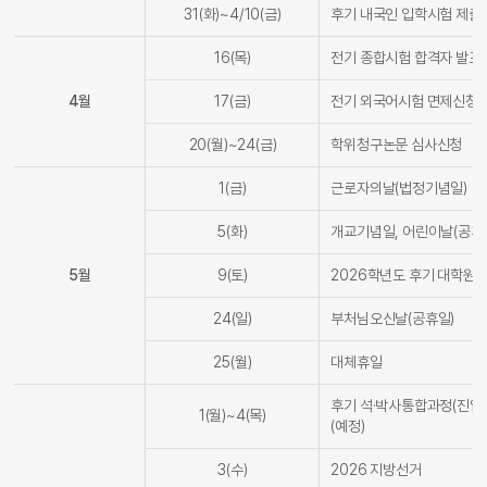
31(화)~4/10(금)
후기 내국인 입학시험 제출
16(목)
전기 종합시험 합격자 발표
4월
17(금)
전기 외국어시험 면제신청 
20(월)~24(금)
학위청구논문 심사신청
1(금)
근로자의날(법정기념일)
5(화)
개교기념일, 어린이날(공휴
5월
9(토)
2026학년도 후기 대학원
24(일)
부처님오신날(공휴일)
25(월)
대체휴일
후기 석·박사통합과정(진입
1(월)~4(목)
(예정)
3(수)
2026 지방선거