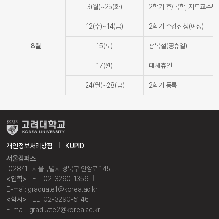
3(월)~25(화)
2학기 휴/복학, 지도교수변
12(수)~14(금)
2학기 수강신청(예정)
8월
15(토)
광복절(공휴일)
17(월)
대체휴일
24(월)~28(금)
2학기 등록
개인정보처리방침
KUPID
서울캠퍼스
[02841] 서울특별시 성북구 안암로 145
<입학>
TEL : 02-3290-1356
E-mail: graduate1@korea.ac.kr
<학사>
TEL : 02-3290-5146
E-mail : graduate2@korea.ac.kr