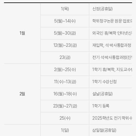
1(목)
신정(공휴일)
5(월)~14(수)
학위청구논문 원문 업로드(
1월
5(월)~30(금)
외국인 휴/복학 인터넷신청
12(월)~23(금)
재입학, 석·박사통합과정 
23(금)
전기 석·박사통합과정(진입
2(월)~25(수)
1학기 휴/복학, 지도교수변
11(수)~13(금)
1학기 수강신청
2월
16(월)~18(수)
설날(공휴일)
23(월)~27(금)
1학기 등록
25(수)
2025학년도 전기 학위수
1(일)
삼일절(공휴일)