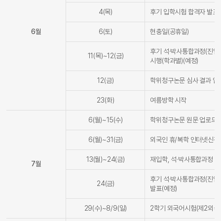
4(목)
후기 입학시험 합격자 발표(
6월
6(토)
현충일(공휴일)
후기 석·박사통합과정(진입
11(목)~12(금)
시행(학과별)(예정)
12(금)
학위청구논문 심사 결과 입력
23(화)
여름방학 시작
6(월)~15(수)
학위청구논문 원문 업로드(
6(월)~31(금)
외국인 휴/복학 인터넷신청
13(월)~24(금)
재입학, 석·박사통합과정 
7월
후기 석·박사통합과정(진입
24(금)
발표(예정)
29(수)~8/9(일)
2학기 외국어시험(제2외국어