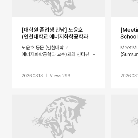
[대학원 졸업생 만남] 노윤호
[Meeti
(인천대학교 에너지화학공학과
Schoo
교수)
Faizan
노윤호 동문 (인천대학교
Meet Mu
Electr
에너지화학공학과 교수)과의 인터뷰 -
(Sumsung
Kukers: 간단한
Please b
자기소개 부탁드립니다. - 노윤호 동문:
includin
안녕하세요, 저는 인천대학교
graduati
2026.03.13
Views 296
2026.03.
에너지화학공학과에 조교수로 재직
or acti
중인 노윤호입니다. ...
is Muha
came to 
my bache