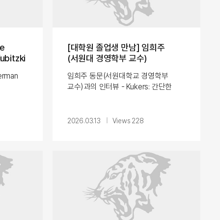
te
[대학원 졸업생 만남] 임희주
ubitzki
(서원대 경영학부 교수)
German
임희주 동문(서원대학교 경영학부
교수)과의 인터뷰 - Kukers: 간단한
duce
자기소개를 부탁드립니다. - 임희주
r, year
동문: 반갑습니다. 저는 2013년에
eld of
경영전문대학원(KMBA)을 졸업하고,
2026.03.13
Views 228
llo, my
졸업과 동시에 일반대학원 경영학과
I’m a KU
(LSO...