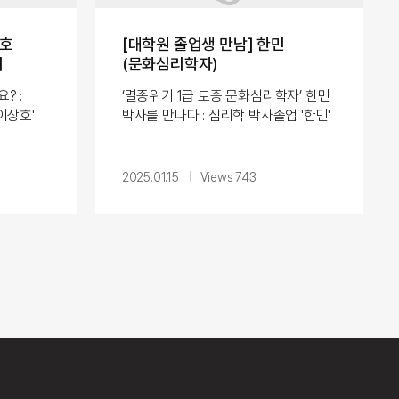
상호
[대학원 졸업생 만남] 한민
더
(문화심리학자)
? :
‘멸종위기 1급 토종 문화심리학자’ 한민
이상호'
박사를 만나다 : 심리학 박사졸업 '한민'
네패스
박사님과의 대화 한민 (문화심리학자)
 오늘의
‘멸종위기 1급 토종 문화심리학자’ 한민
박사를 만나다 한민 박사...
2025.01.15
Views 743
이상호