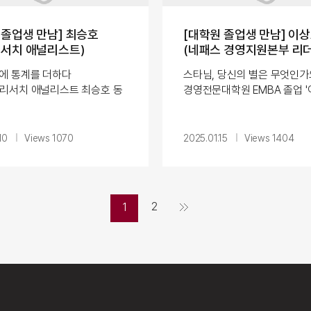
 졸업생 만남] 최승호
[대학원 졸업생 만남] 이
리서치 애널리스트)
(네패스 경영지원본부 리
(부사장))
에 통계를 더하다
스타님, 당신의 별은 무엇인가요
gle 리서치 애널리스트 최승호 동
경영전문대학원 EMBA 졸업 '
터뷰 최승호 (쟁글 리서치
부사장님과의 대화 이상호 (
트)
경영지원본부 리더(부사장))
뷰에서는 Xangle에서 블록체
인터뷰 주인공은 네패스
10
Views 1070
2025.01.15
Views 1404
화폐&nb...
경영지원본부를 이끌고 있는 
부사...
2
1