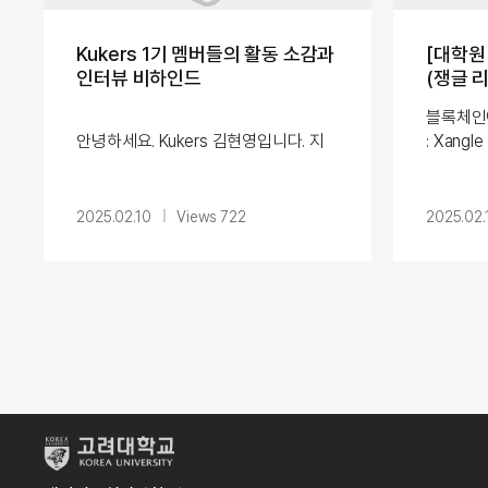
Kukers 1기 멤버들의 활동 소감과
[대학원
인터뷰 비하인드
(쟁글 
블록체인
안녕하세요. Kukers 김현영입니다. 지
: Xan
난 6개월 동안 저희 Kukers는 다양한
문과의 인
분야에서 활약 중인 선배님들을 만나 그
애널리스
들의 커리어 이야기를 전해왔습니다. 설
이번 인터
2025.02.10
Views 722
2025.02.
...
인 및 암호